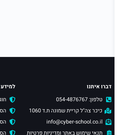
דברו איתנו
למידע 
טלפון: 054-4876767
חוג
כיכר צה"ל קריית שמונה ת.ד 1060
הסמ
info@cyber-school.co.il
הסמ
תנאי שימוש באתר ומדיניות פרטיות
הסמכ