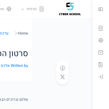
קורסים
שות
Home
עדכונ
סרטון הס
Written by
אלכס ט
שלום וברוכים הבא