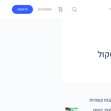
התחברות
הרשמה
קול
ות קשורות
אות: הקסם