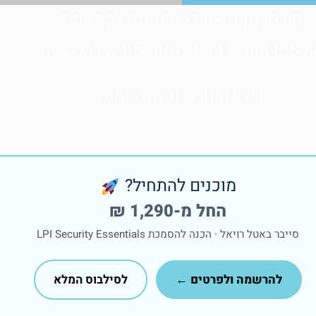
קורסי וחוגי און-ליין זמינים להרשמה
ורסים וחוגים פרונטליים זמינים להרשמה
כלל הקורסים להרשמה
מוכנים להתחיל?
החל מ-1,290 ₪
סייבר באטל רויאל · הכנה להסמכת LPI Security Essentials
להרשמה ולפרטים ←
לסילבוס המלא