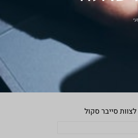
עי
צוות סייבר סקול