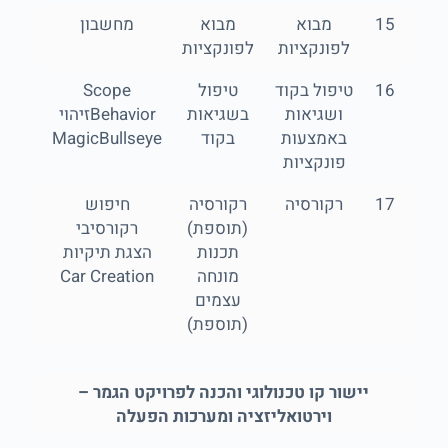
15
מבוא
מבוא
מחשבון
לפונקציות
לפונקציות
16
טיפול בקוד
טיפול
Scope
ושגיאות
בשגיאות
Behaviorזיהוי
באמצעות
בקוד
MagicBullseye
פונקציות
17
רקורסיה
רקורסיה
חיפוש
(תוספת)
רקורסיבי
תכנות
הצגת תיקיות
מונחה
Car Creation
עצמים
(תוספת)
יישור קו טכנולוגי והכנה לפרויקט הגמר –
וירטואליזציה ומערכות הפעלה