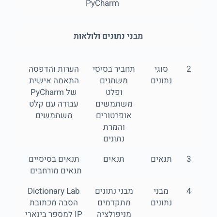
PyCharm
מבני נתונים ולולאות
2
סוגי
תחביר בסיסי
הערות והדפסה
נתונים
משתנים
התאמה אישית
ופלט
של PyCharm
משתמשים
עבודה עם קלט
אופרטורים
משתמשים
והמרת
נתונים
3
תנאים
תנאים
תנאים בסיסיים
תנאים מורחבים
4
מבני
מבני נתונים
Dictionary Lab
נתונים
מתקדמים
הסבה מכתובת
מניפולציה
IP למספר בינארי