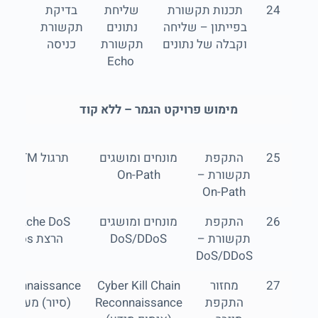
24
תכנות תקשורת
שליחת
בדיקת
בפייתון – שליחה
נתונים
תקשורת
וקבלה של נתונים
תקשורת
כניסה
Echo
מימוש פרויקט הגמר – ללא קוד
25
התקפת
מונחים ומושגים
תרגול MITM
תקשורת –
On-Path
On-Path
26
התקפת
מונחים ומושגים
Apache DoS
תקשורת –
DoS/DDoS
הרצת Dos
DoS/DDoS
27
מחזור
Cyber Kill Chain
Reconnaissance
התקפת
Reconnaissance
(סיור) מערכת