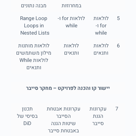
במחרוזות
מבנה נתונים
5
לולאות
לולאות for ו-
Range Loop
for ו-
while
Loops in
Nested Lists
while
6
לולאות
לולאות
לולאות מותנות
ותנאים
ותנאים
מילון משתמשים
לולאות While
ותנאים
יישור קו והכנה לפרויקט – מחקר סייבר
7
עקרונות
עקרונות אבטחת
תכנון
הגנת
הסייבר
בסיסי של
סייבר
שיטות הגנה
DiD
באבטחת סייבר