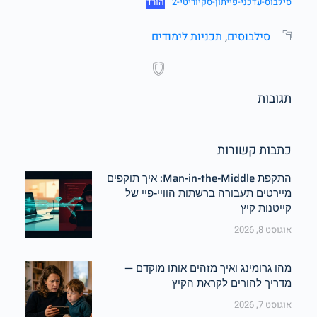
סילבוס-עדכני-פייתון-סקיוריטי-2
הורד
סילבוסים
,
תכניות לימודים
תגובות
כתבות קשורות
התקפת Man-in-the-Middle: איך תוקפים
מיירטים תעבורה ברשתות הוויי-פיי של
קייטנות קיץ
אוגוסט 8, 2026
מהו גרומינג ואיך מזהים אותו מוקדם —
מדריך להורים לקראת הקיץ
אוגוסט 7, 2026