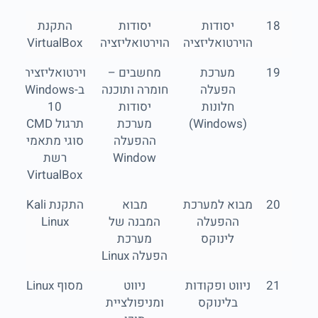
18
יסודות
יסודות
התקנת
הוירטואליזציה
הוירטואליזציה
VirtualBox
19
מערכת
מחשבים –
וירטואליזציה
הפעלה
חומרה ותוכנה
ב-Windows
חלונות
יסודות
10
(Windows)
מערכת
תרגול CMD
ההפעלה
סוגי מתאמי
Window
רשת
VirtualBox
20
מבוא למערכת
מבוא
התקנת Kali
ההפעלה
המבנה של
Linux
לינוקס
מערכת
הפעלה Linux
21
ניווט ופקודות
ניווט
מסוף Linux
בלינוקס
ומניפולציית