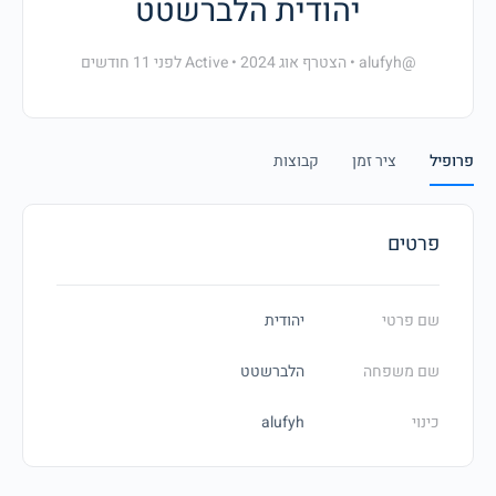
יהודית הלברשטט
@alufyh
•
הצטרף אוג 2024
•
Active לפני 11 חודשים
פרופיל
ציר זמן
קבוצות
פרטים
שם פרטי
יהודית
שם משפחה
הלברשטט
כינוי
alufyh