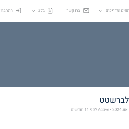
פים ומדריכים
צרו קשר
בלוג
התחברות
הלברשטט
 2024
•
Active לפני 11 חודשים