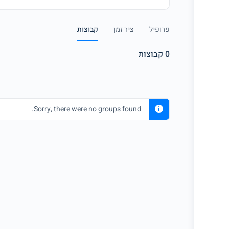
פרופיל
ציר זמן
קבוצות
0
קבוצות
Sorry, there were no groups found.