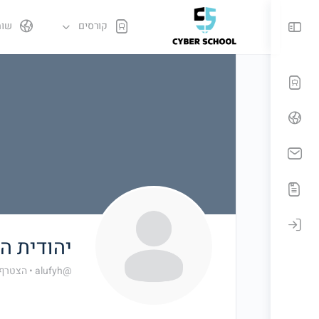
קורסים
שות
יהודית 
@alufyh
•
הצטרף אוג