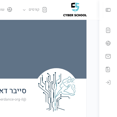
קורסים
שות
סייבר דא
@infocyberdance-org-il