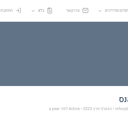
פים ומדריכים
צרו קשר
בלוג
התחברות
נס
•
הצטרף מרץ 2023
•
Active לפני a year