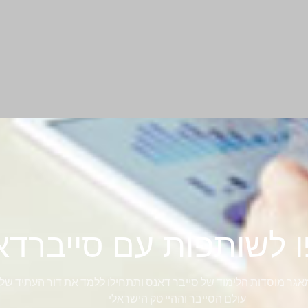
 לשותפות עם סייברדא
גר מוסדות הלימוד של סייבר דאנס ותתחילו ללמד את דור העתיד של
עולם הסייבר וההיי טק הישראלי