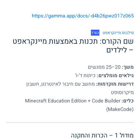
https://gamma.app/docs/-d4b26pwz017z065
סילבוס מיינקראפט
הורד
שם הקורס: תכנות באמצעות מיינקראפט
– לילדים
משך:
20–25 מפגשים
גילאים מומלצים:
כיתות ד’-ו’
דרישות מוקדמות:
מחשב עם חיבור לאינטרנט, חשבון
מיקרוסופט
כלים:
Minecraft Education Edition + Code Builder
(MakeCode)
מודול 1 – הכרות והתקנה