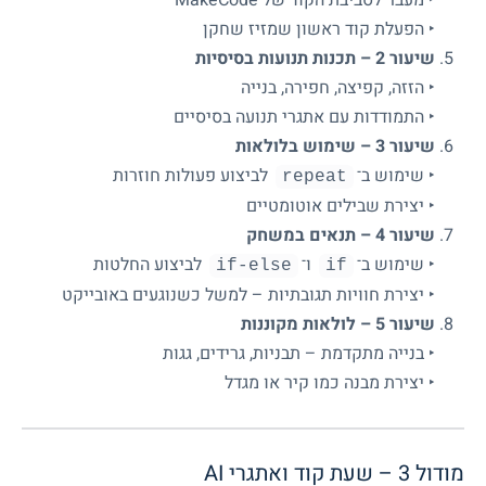
‣ מעבר לסביבת הקוד של MakeCode
‣ הפעלת קוד ראשון שמזיז שחקן
שיעור 2 – תכנות תנועות בסיסיות
‣ הזזה, קפיצה, חפירה, בנייה
‣ התמודדות עם אתגרי תנועה בסיסיים
שיעור 3 – שימוש בלולאות
‣ שימוש ב־
לביצוע פעולות חוזרות
repeat
‣ יצירת שבילים אוטומטיים
שיעור 4 – תנאים במשחק
‣ שימוש ב־
ו־
לביצוע החלטות
if-else
if
‣ יצירת חוויות תגובתיות – למשל כשנוגעים באובייקט
שיעור 5 – לולאות מקוננות
‣ בנייה מתקדמת – תבניות, גרידים, גגות
‣ יצירת מבנה כמו קיר או מגדל
מודול 3 – שעת קוד ואתגרי AI