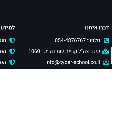
דברו איתנו
למידע 
טלפון: 054-4876767
חוג
כיכר צה"ל קריית שמונה ת.ד 1060
הסמ
info@cyber-school.co.il
הסמ
תנאי שימוש באתר ומדיניות פרטיות
הסמכ
הצטרפו לצוות ההדרכה
מסלול
מוסדות לימוד ושיתופי פעולה