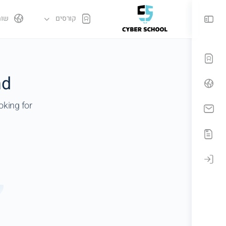
קורסים
שות
d!
king for.