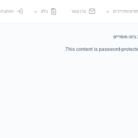
פים ומדריכים
צרו קשר
בלוג
התחברות
ב בינה מוסדיים
This content is password-protecte