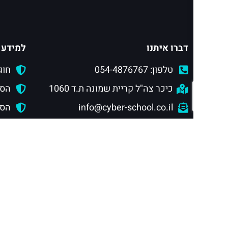
דברו איתנו
למידע 
טלפון: 054-4876767
חוג
כיכר צה"ל קריית שמונה ת.ד 1060
הסמ
info@cyber-school.co.il
הסמ
תנאי שימוש באתר ומדיניות פרטיות
הסמכ
הצטרפו לצוות ההדרכה
מסלול
מוסדות לימוד ושיתופי פעולה