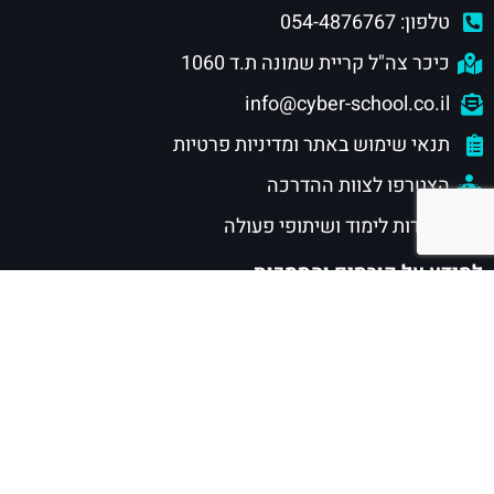
טלפון: 054-4876767
כיכר צה"ל קריית שמונה ת.ד 1060
info@cyber-school.co.il
תנאי שימוש באתר ומדיניות פרטיות
הצטרפו לצוות ההדרכה
מוסדות לימוד ושיתופי פעולה
למידע על קורסים והסמכות
חוגי סייבר לילדים ונוער
הסמכות סייבר לנוער
הסמכות סייבר לתעשייה
הסמכת CISSP
מסלול CSRP