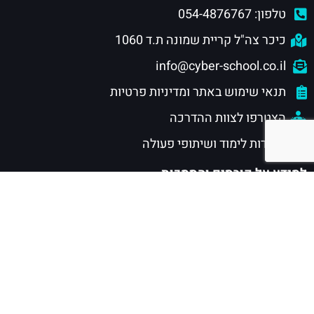
טלפון: 054-4876767
כיכר צה"ל קריית שמונה ת.ד 1060
info@cyber-school.co.il
תנאי שימוש באתר ומדיניות פרטיות
הצטרפו לצוות ההדרכה
מוסדות לימוד ושיתופי פעולה
למידע על קורסים והסמכות
חוגי סייבר לילדים ונוער
הסמכות סייבר לנוער
הסמכות סייבר לתעשייה
הסמכת CISSP
מסלול CSRP