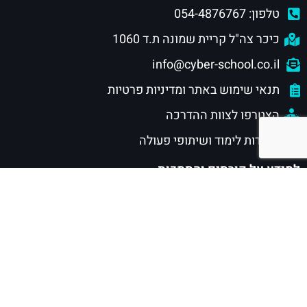
טלפון: 054-4876767
כיכר צה"ל קריית שמונה ת.ד 1060
info@cyber-school.co.il
תנאי שימוש באתר ומדיניות פרטיות
הצטרפו לצוות ההדרכה
מוסדות לימוד ושיתופי פעולה
למידע על קורסים והסמכות
חוגי סייבר לילדים ונוער
הסמכות סייבר לנוער
הסמכות סייבר לתעשייה
הסמכת CISSP
מסלול CSRP