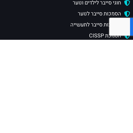
דברו איתנו
טלפון: 054-4876767
כיכר צה"ל קריית שמונה ת.ד 1060
info@cyber-school.co.il
תנאי שימוש באתר ומדיניות פרטיות
הצטרפו לצוות ההדרכה
מוסדות לימוד ושיתופי פעולה
למידע על קורסים והסמכות
חוגי סייבר לילדים ונוער
הסמכות סייבר לנוער