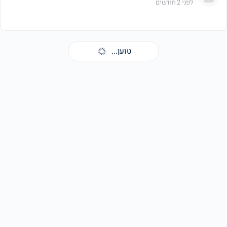
לפני 2 חודשים
Michael Art
נרשם כמשתמש
לפני 2 חודשים
עמית באוער
נרשם כמשתמש
לפני 2 חודשים
Ashley Wingerstein
עדכן(ה) את הפרופיל שלו(ה)
לפני 2 חודשים