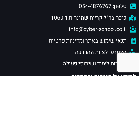
טלפון: 054-4876767
כיכר צה"ל קריית שמונה ת.ד 1060
info@cyber-school.co.il
תנאי שימוש באתר ומדיניות פרטיות
הצטרפו לצוות ההדרכה
מוסדות לימוד ושיתופי פעולה
למידע על קורסים והסמכות
חוגי סייבר לילדים ונוער
הסמכות סייבר לנוער
הסמכות סייבר לתעשייה
הסמכת CISSP
מסלול CSRP