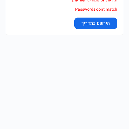
הזן את הסיסמה לאישור שלך
Passwords don't match
הירשם כמדריך