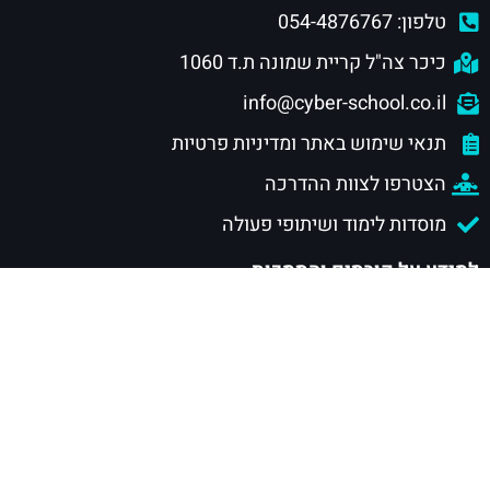
טלפון: 054-4876767
כיכר צה"ל קריית שמונה ת.ד 1060
info@cyber-school.co.il
תנאי שימוש באתר ומדיניות פרטיות
הצטרפו לצוות ההדרכה
מוסדות לימוד ושיתופי פעולה
למידע על קורסים והסמכות
חוגי סייבר לילדים ונוער
הסמכות סייבר לנוער
הסמכות סייבר לתעשייה
הסמכת CISSP
מסלול CSRP