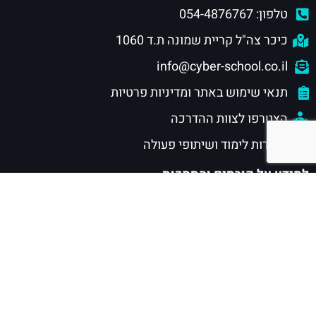
טלפון: 054-4876767
כיכר צה"ל קריית שמונה ת.ד 1060
info@cyber-school.co.il
תנאי שימוש באתר ומדיניות פרטיות
הצטרפו לצוות ההדרכה
מוסדות לימוד ושיתופי פעולה
למידע על קורסים והסמכות
חוגי סייבר לילדים ונוער
הסמכות סייבר לנוער
הסמכות סייבר לתעשייה
הסמכת CISSP
מסלול CSRP