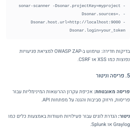
sonar-scanner -Dsonar.projectKey=myproject -
Dsonar.sources=. -
Dsonar.host.url=http://localhost:9000 -
Dsonar.login=your_token
בדיקות חדירה: שימוש ב-
OWASP ZAP
למציאת פגיעויות
נפוצות כמו
XSS
או
CSRF
.
5. פריסה וניטור
פריסה מאובטחת:
אכיפת עקרון ההרשאות המינימליות עבור
פריסות, חיזוק סביבות והגנה על מפתחות
API
.
ניטור:
הגדרת לוגים עבור פעילויות חשודות באמצעות כלים כמו
Graylog
או
Splunk
.