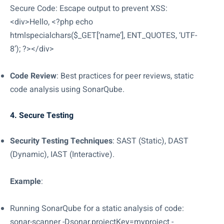
Secure Code: Escape output to prevent XSS:
<div>Hello, <?php echo
htmlspecialchars($_GET[‘name’], ENT_QUOTES, ‘UTF-
8’); ?></div>
Code Review
: Best practices for peer reviews, static
code analysis using SonarQube.
4. Secure Testing
Security Testing Techniques
: SAST (Static), DAST
(Dynamic), IAST (Interactive).
Example
:
Running SonarQube for a static analysis of code:
sonar-scanner -Dsonar.projectKey=myproject -