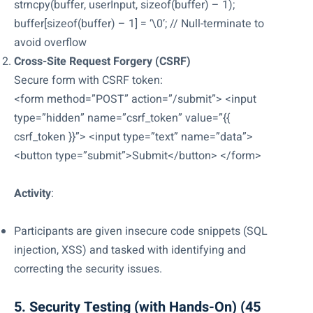
strncpy(buffer, userInput, sizeof(buffer) – 1);
buffer[sizeof(buffer) – 1] = ‘\0’; // Null-terminate to
avoid overflow
Cross-Site Request Forgery (CSRF)
Secure form with CSRF token:
<form method=”POST” action=”/submit”> <input
type=”hidden” name=”csrf_token” value=”{{
csrf_token }}”> <input type=”text” name=”data”>
<button type=”submit”>Submit</button> </form>
Activity
:
Participants are given insecure code snippets (SQL
injection, XSS) and tasked with identifying and
correcting the security issues.
5. Security Testing (with Hands-On) (45