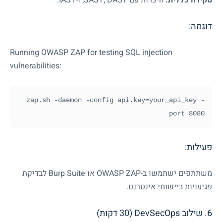
סקירה כללית:
היכרות עם
DAST
,
SAST
, ו-
IAST
.
דוגמה:
Running OWASP ZAP for testing SQL injection
vulnerabilities:
zap.sh -daemon -config api.key=your_api_key -
port 8080
פעילות:
משתתפים ישתמשו ב-
OWASP ZAP
או
Burp Suite
לבדיקת
פגיעויות ביישומי אינטרנט.
6. שילוב DevSecOps (30 דקות)