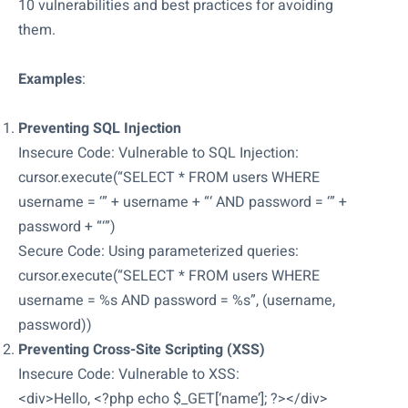
10 vulnerabilities and best practices for avoiding
them.
Examples
:
Preventing SQL Injection
Insecure Code: Vulnerable to SQL Injection:
cursor.execute(“SELECT * FROM users WHERE
username = ‘” + username + “‘ AND password = ‘” +
password + “‘”)
Secure Code: Using parameterized queries:
cursor.execute(“SELECT * FROM users WHERE
username = %s AND password = %s”, (username,
password))
Preventing Cross-Site Scripting (XSS)
Insecure Code: Vulnerable to XSS:
<div>Hello, <?php echo $_GET[‘name’]; ?></div>