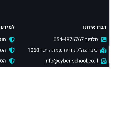
דברו איתנו
למידע 
טלפון: 054-4876767
חוג
כיכר צה"ל קריית שמונה ת.ד 1060
הסמ
info@cyber-school.co.il
הסמ
תנאי שימוש באתר ומדיניות פרטיות
הסמכ
הצטרפו לצוות ההדרכה
מסלול
מוסדות לימוד ושיתופי פעולה