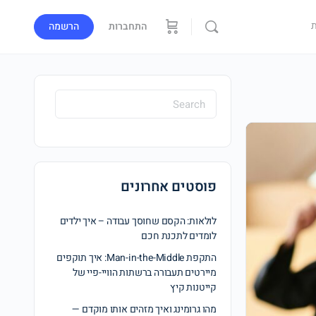
התחברות
הרשמה
פוסטים אחרונים
לולאות: הקסם שחוסך עבודה – איך ילדים
לומדים לתכנת חכם
התקפת Man-in-the-Middle: איך תוקפים
מיירטים תעבורה ברשתות הוויי-פיי של
קייטנות קיץ
מהו גרומינג ואיך מזהים אותו מוקדם —