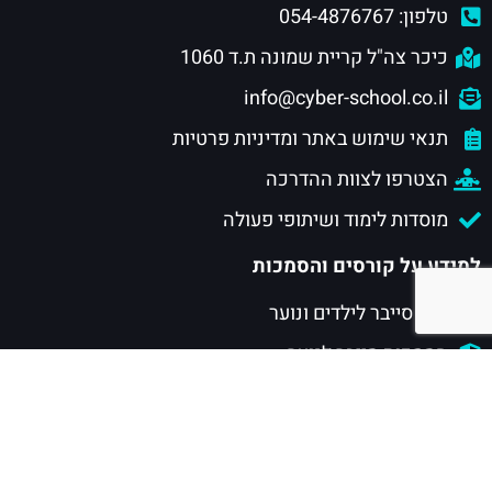
טלפון: 054-4876767
כיכר צה"ל קריית שמונה ת.ד 1060
info@cyber-school.co.il
תנאי שימוש באתר ומדיניות פרטיות
הצטרפו לצוות ההדרכה
מוסדות לימוד ושיתופי פעולה
למידע על קורסים והסמכות
חוגי סייבר לילדים ונוער
הסמכות סייבר לנוער
הסמכות סייבר לתעשייה
הסמכת CISSP
מסלול CSRP