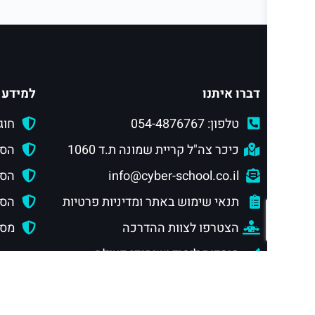
דברו איתנו
למידע 
טלפון: 054-4876767
חוג
כיכר צה"ל קריית שמונה ת.ד 1060
הסמ
info@cyber-school.co.il
הסמ
תנאי שימוש באתר ומדיניות פרטיות
הסמכ
הצטרפו לצוות ההדרכה
מסלול
מוסדות לימוד ושיתופי פעולה