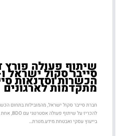
שיתוף פעולה פורץ דר
הכשרות וסדנאות סיי
מתקדמות לארגונים
חברת סייבר סקול ישראל, מהמובילות בתחום הכשר
להכריז על שית
בייעוץ עסקי ואבטחת מידע.מטרת…