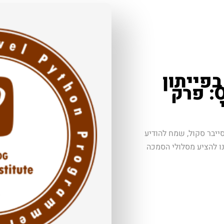
פייתון
בשת״פ עם OpenEDG: פרק
ייבר סקול, שמח להודיע
 OpenEDG, המאפשר לנו להציע מסלולי הסמכה