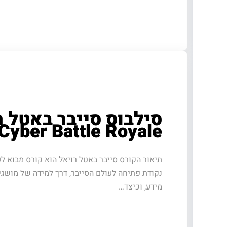
סילבוס סייבר באטל ר
Cyber Battle Royale
תיאור הקורס סייבר באטל רויאל הוא קורס מבוא לע
נקודת פתיחה לעולם הסייבר, דרך למידה של מושג
מידע, וכיצד…