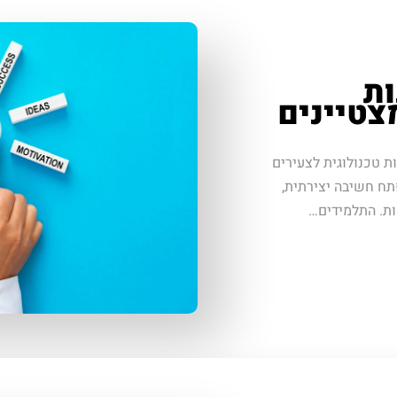
ות
צטיינים
ת טכנולוגית לצעירים
תח חשיבה יצירתית,
מות. התלמידים…