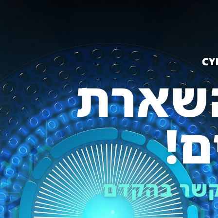
שארת
ם!
 קשר בהקדם