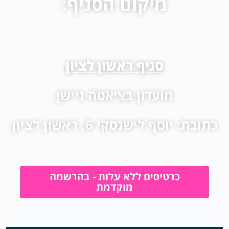
מיקום הסניף:
סניף ראשון לציון
מועדון בצ׳אטה ניישן
כתובת: יוסף לישנסקי 6, ראשון לציון
כרטיסים ללא עלות - בהרשמה
מוקדמת