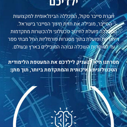
ילדיכם
חברת סייבר סקול, המכללה הבינלאומית למקצועות
הסייבר, מובילה את חזית חינוך הסייבר בישראל.
המכללה פועלת לחינוך טכנולוגי ולהכשרות מתקדמות
וייחודיות ופועלת בתוך מסגרות פורמליות החל מבתי ספר
עד למוסדות השכלה גבוהה המובילים בארץ ובעולם.
מטרתנו היא להעניק לילדכם את המעטפת הלימודית
הטכנולוגית האיכותית והמתקדמת ביותר, תוך מתן: