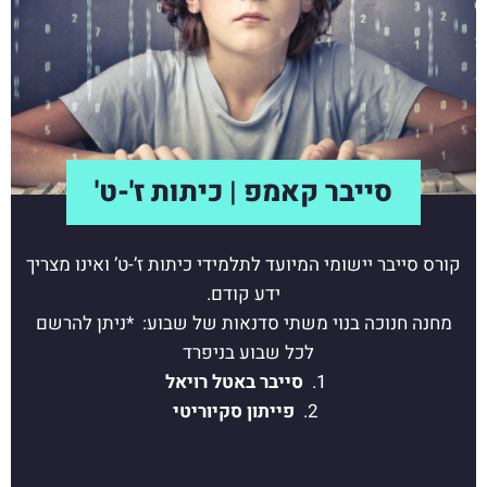
סייבר קאמפ | כיתות ז'-ט'
קורס סייבר יישומי המיועד לתלמידי כיתות ז’-ט’ ואינו מצריך
ידע קודם.
מחנה חנוכה בנוי משתי סדנאות של שבוע: *ניתן להרשם
לכל שבוע בניפרד
1.
סייבר באטל רויאל
2.
פייתון סקיוריטי