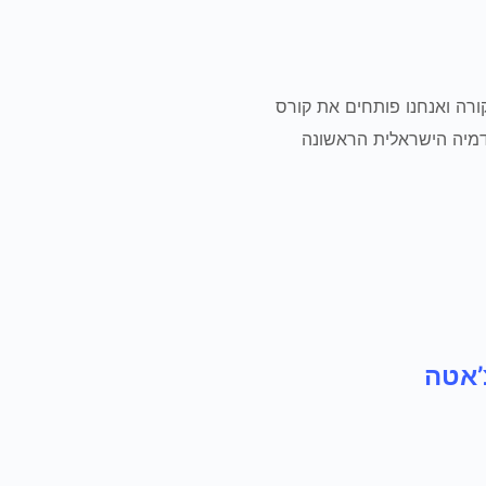
ורה ואנחנו פותחים את קורס
לנו כאן, באקדמיית – BeBachataהאקדמיה הישראלית הראשונה