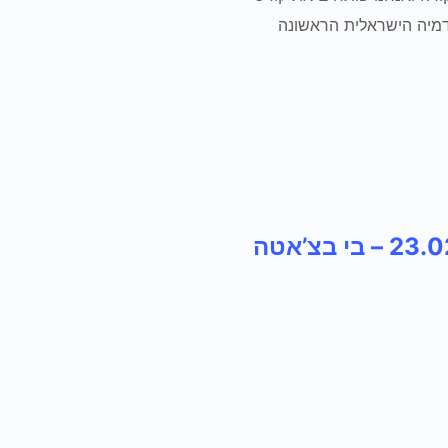
לנו כאן, באקדמיית – BeBachataהאקדמיה הישראלית הראשונה