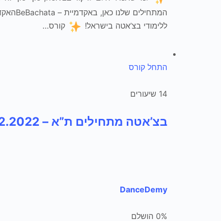
המתחילים ש
ללימודי בצ’אטה בישראל!
קורס…
התחל קורס
14 שיעורים
בצ’אטה מתחילים ת”א – 23.02.2022 – בי בצ’אטה
DanceDemy
0% הושלם