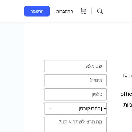
התחברות
הרשמה
טופס השארת פרטים
 ת.ד
offi
יות